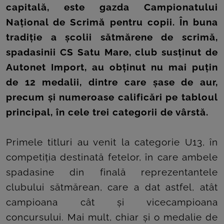
ROOM
capitală, este gazda Campionatului
Național de Scrimă pentru copii. În buna
CONTACT
tradiție a școlii sătmărene de scrimă,
spadasinii CS Satu Mare, club susținut de
Autonet Import, au obținut nu mai puțin
de 12 medalii, dintre care șase de aur,
precum și numeroase calificări pe tabloul
principal, în cele trei categorii de vârstă.
Primele titluri au venit la categorie U13, în
competiția destinată fetelor, în care ambele
spadasine din finală reprezentantele
clubului sătmărean, care a dat astfel, atât
campioana cât și vicecampioana
concursului. Mai mult, chiar și o medalie de