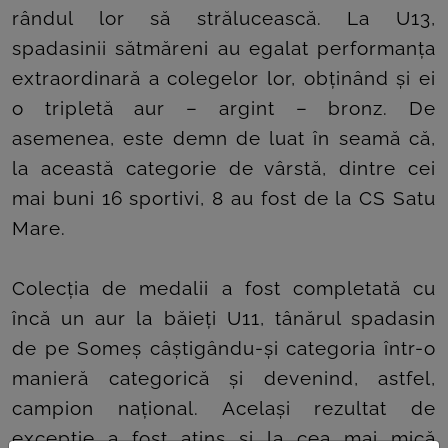
rândul lor să strălucească. La U13,
spadasinii sătmăreni au egalat performanța
extraordinară a colegelor lor, obținând și ei
o tripletă aur – argint – bronz. De
asemenea, este demn de luat în seamă că,
la această categorie de vârstă, dintre cei
mai buni 16 sportivi, 8 au fost de la CS Satu
Mare.
Colecția de medalii a fost completată cu
încă un aur la băieți U11, tânărul spadasin
de pe Someș câștigându-și categoria într-o
manieră categorică și devenind, astfel,
campion național. Același rezultat de
excepție a fost atins și la cea mai mică