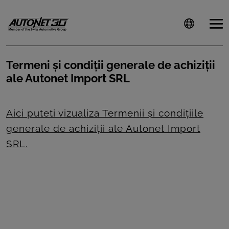
Termeni şi condiţii generale de achiziţii
ale Autonet Import SRL
ȘTIRI
CLIENTI
Aici puteti vizualiza Termenii şi condiţiile
generale de achiziţii ale Autonet Import
CARIERE
SRL.
DOCUMENTE
UTILE
CSR
PRESS