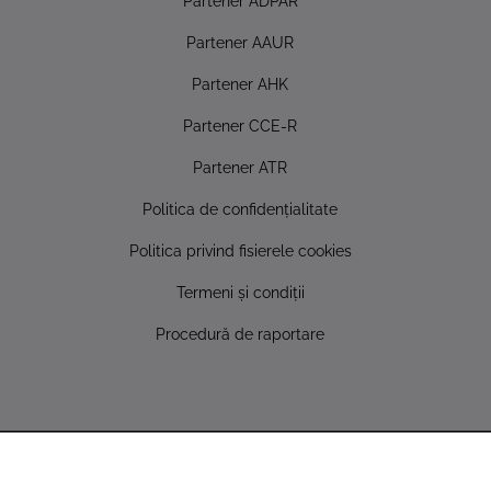
Partener ADPAR
Partener AAUR
Partener AHK
Partener CCE-R
Partener ATR
Politica de confidențialitate
Politica privind fisierele cookies
Termeni și condiții
Procedură de raportare
Copyright © 2022 AUTONET IMPORT SRL - Toate drepturile