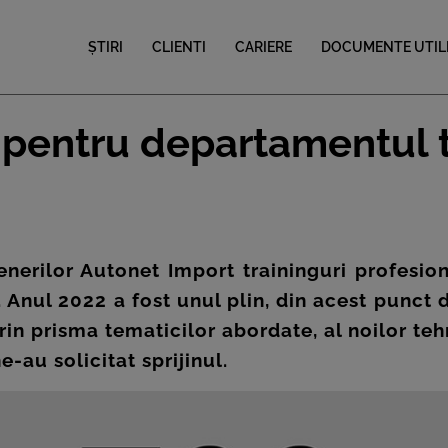
ȘTIRI
CLIENTI
CARIERE
DOCUMENTE UTIL
 pentru departamentul 
erilor Autonet Import traininguri profesiona
i. Anul 2022 a fost unul plin, din acest punct 
 prin prisma tematicilor abordate, al noilor t
e-au solicitat sprijinul.