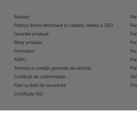
Sesizari
Pa
Politica firmei referitoare la calitate, mediu şi SSO
Pa
Garanţie produse
Par
Retur produse
Pa
Formulare
Par
ANPC
Pol
Termeni şi condiţii generale de achiziţii
Pol
Certificat de conformitate
Ter
Fise cu date de securitate
Pro
Certificate ISO
turile rezervate - Acest site foloseşte cookie-uri!
Setări cookie