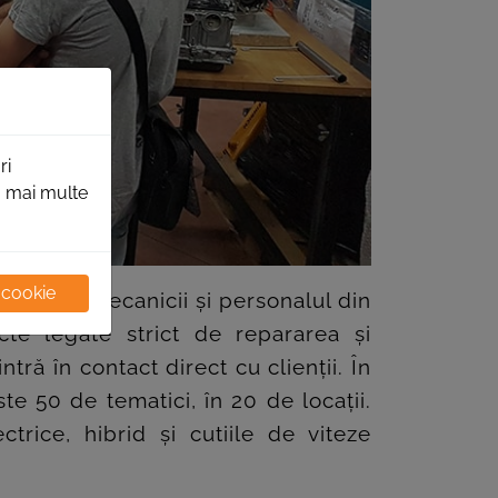
ri
ru mai multe
 cookie
ă pentru mecanicii și personalul din
cte legate strict de repararea și
ntră în contact direct cu clienții. În
e 50 de tematici, în 20 de locații.
trice, hibrid și cutiile de viteze