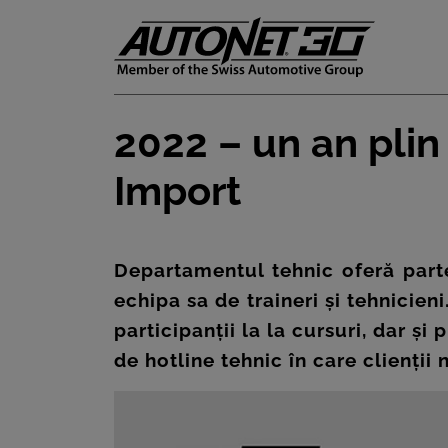
2022 – un an plin
ȘTIRI
Import
CLIENTI
CARIERE
Departamentul tehnic oferă parten
echipa sa de traineri și tehnicien
DOCUMENTE
participanții la la cursuri, dar și
UTILE
de hotline tehnic în care clienții n
CSR
PRESS