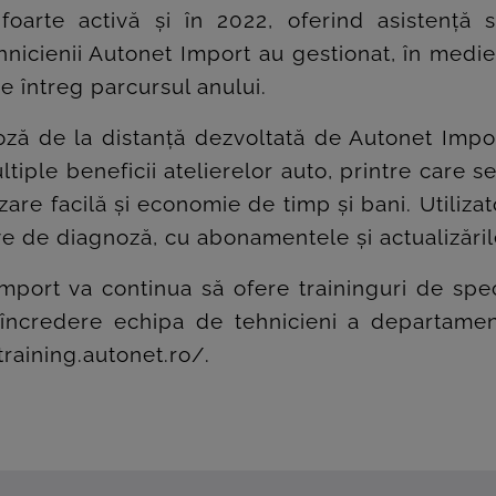
foarte activă și în 2022, oferind asistență s
nicienii Autonet Import au gestionat, în medie
e întreg parcursul anului.
ză de la distanță dezvoltată de Autonet Import
ltiple beneficii atelierelor auto, printre care
lizare facilă și economie de timp și bani. Utili
ve de diagnoză, cu abonamentele și actualizăril
port va continua să ofere traininguri de speci
 încredere echipa de tehnicieni a departamentu
training.autonet.ro/
.