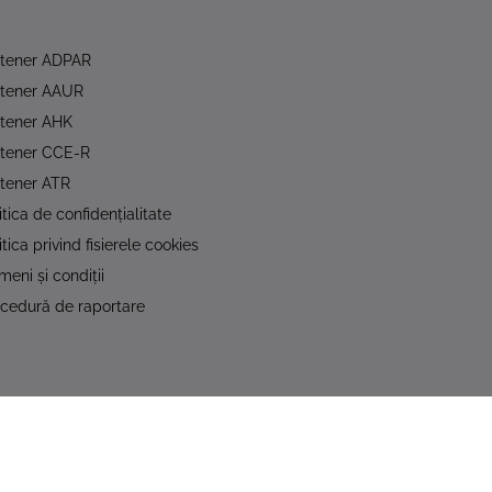
rtener ADPAR
rtener AAUR
tener AHK
rtener CCE-R
tener ATR
itica de confidențialitate
itica privind fisierele cookies
meni și condiții
cedură de raportare