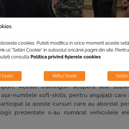
okies
foloseste cookies. Puteti modifica in orice moment aceste setă
nk-ul “Setări Cookie” in subsolul oricărei pagini din site. Pent
puteți consulta
Politica privind fișierele cookies
 toate
Refuz toate
Setări
 susțin cursurile de perfecționare profesional
Import. Aceste traininguri acoperă atât subie
așa-numitele soft-skills, pentru angajații care i
ticipat la aceste cursuri care au abordat pest
ogii prezentate s-au numărat vehiculele elec