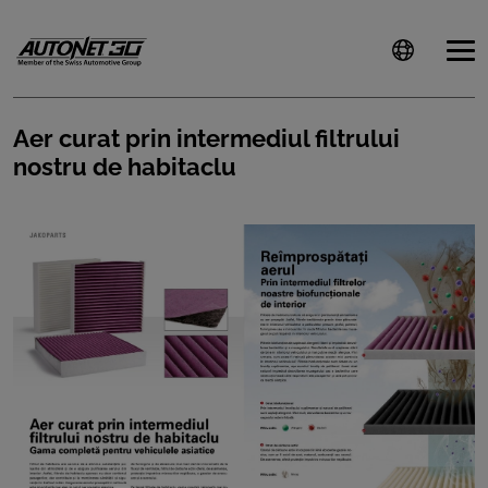
Aer curat prin intermediul filtrului
nostru de habitaclu
ȘTIRI
CLIENTI
CARIERE
DOCUMENTE
UTILE
CSR
PRESS