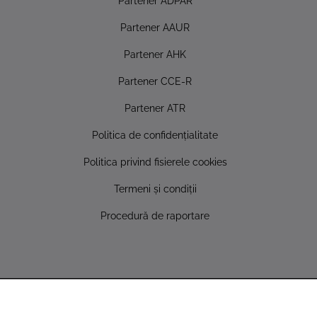
Partener ADPAR
Partener AAUR
Partener AHK
Partener CCE-R
Partener ATR
Politica de confidențialitate
Politica privind fisierele cookies
Termeni și condiții
Procedură de raportare
Copyright © 2022 AUTONET IMPORT SRL - Toate drepturile