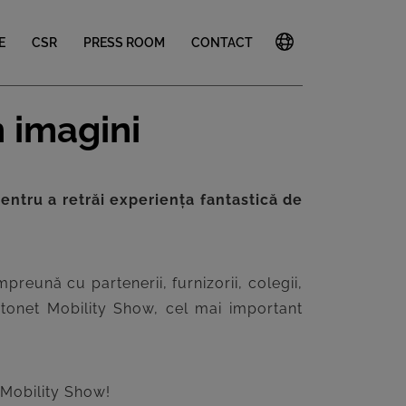
E
CSR
PRESS ROOM
CONTACT
 imagini
entru a retrăi experiența fantastică de
reună cu partenerii, furnizorii, colegii,
utonet Mobility Show, cel mai important
t Mobility Show!