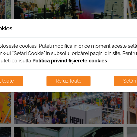
okies
foloseste cookies. Puteti modifica in orice moment aceste setă
nk-ul “Setări Cookie” in subsolul oricărei pagini din site. Pent
puteți consulta
Politica privind fișierele cookies
 toate
Refuz toate
Setări