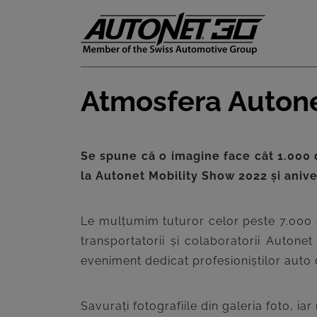
Atmosfera Autone
ȘTIRI
CLIENTI
Se spune că o imagine face cât 1.000 d
la Autonet Mobility Show 2022 și aniv
CARIERE
DOCUMENTE
Le mulțumim tuturor celor peste 7.000 de
UTILE
transportatorii și colaboratorii Auton
eveniment dedicat profesioniștilor auto
CSR
PRESS
Savurați fotografiile din galeria foto, i