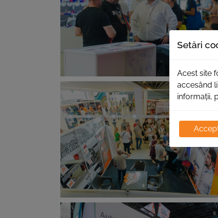
Setări co
Acest site 
accesând li
informații, 
Accept