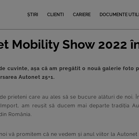
ȘTIRI
CLIENTI
CARIERE
DOCUMENTE UTIL
t Mobility Show 2022 în
e cuvinte, așa că am pregătit o nouă galerie foto p
ersarea Autonet 25+1.
 prieteni care au ales să se bucure alături de noi. Împ
et Import, am reușit să ducem mai departe tradiția A
 din România.
ar noi vă promitem că ne vedem și anul viitor la Autone