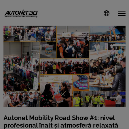
ȘTIRI
CLIENTI
CARIERE
DOCUMENTE
UTILE
CSR
Autonet Mobility Road Show #1: nivel
PRESS
profesional înalt și atmosferă relaxată