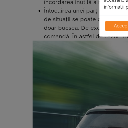
accesând li
încordarea inutilă a manșonului
informații, 
Înlocuirea unei părți a bucșelo
de situații se poate dovedi, c
Accept
doar bucșea. De exemplu anumit
comandă. În astfel de cazuri tr