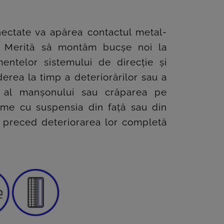
onectate va apărea contactul metal-
e. Merită să montăm bucșe noi la
ntelor sistemului de direcție și
derea la timp a deteriorărilor sau a
uc al manșonului sau crăparea pe
me cu suspensia din față sau din
re preced deteriorarea lor completă