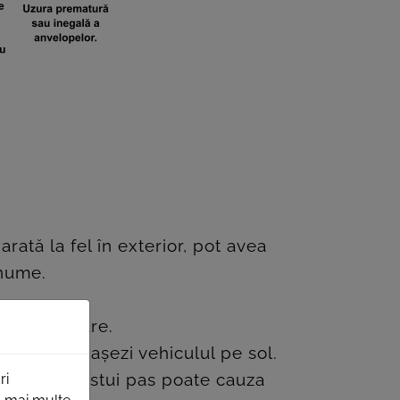
ată la fel în exterior, pot avea
 anume.
respunzătoare.
dere și să așezi vehiculul pe sol.
miterea acestui pas poate cauza
ri