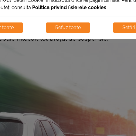
nk-ul “Setări Cookie” in subsolul oricărei pagini din site. Pent
 într-o poziție greșită și poate duce la deteri
puteți consulta
Politica privind fișierele cookies
r poate fi îngreunată și poate necesita folosirea
ă o soluție mult mai economică o constituie
înlo
 toate
Refuz toate
Setări
e bucșe ale brațului de suspensie nu pot fi în
ebuie înlocuit tot brațul de suspensie.