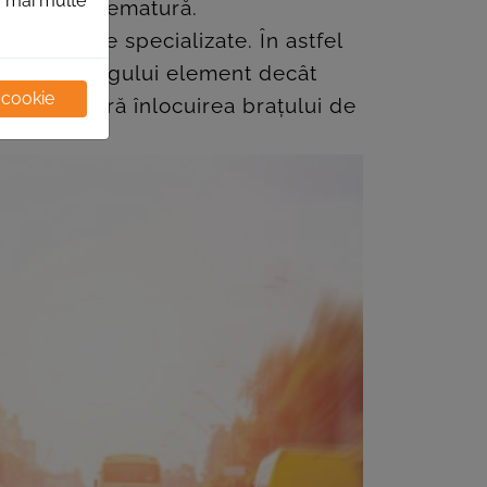
ru mai multe
orarea lui prematură.
 unor scule specializate. În astfel
cuirea
întregului element decât
 cookie
locuite fără înlocuirea brațului de