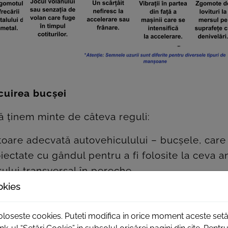
ocuirea bucșei
să ținem minte de câteva reguli:
are adecvată autovehiculului – bucșele, care ar
oiectate cu gândul pentru a fi folosite la ceva
rului transversal în pereche.
schimb, verifică, dacă dimensiunile ei sunt co
okies
-drive să strângi în prealabil șuruburile de prin
de prindere cu cuplul de strângere potrivit. O
foloseste cookies. Puteti modifica in orice moment aceste setă