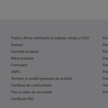
Politica firmei referitoare la calitate, mediu şi SSO
Pa
Sesizari
Pa
Garanţie produse
Par
Retur produse
Pa
Formulare
Par
ANPC
Pol
Termeni şi condiţii generale de achiziţii
Pol
Certificat de conformitate
Ter
Fise cu date de securitate
Pro
Certificate ISO