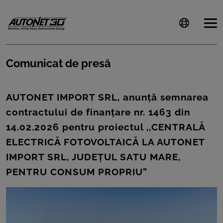
Comunicat de presă
ȘTIRI
AUTONET IMPORT SRL, anunță semnarea
CLIENTI
contractului de finanțare nr. 1463 din
14.02.2026 pentru proiectul ,,CENTRALĂ
CARIERE
ELECTRICĂ FOTOVOLTAICĂ LA AUTONET
DOCUMENTE
IMPORT SRL, JUDEȚUL SATU MARE,
UTILE
PENTRU CONSUM PROPRIU”
CSR
PRESS