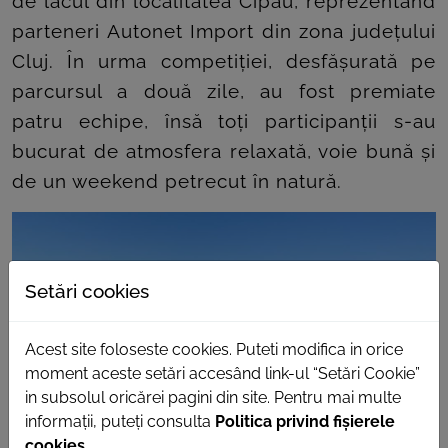
de lacul din localitatea Cipău, reprezentând
parteneri Autonet Import din zona județului
Cluj. În urma competiției, desfășurată pe
parcursul a două zile, au fost premiate
patru echipe, însă toți participanții s-au
bucurat de atmosfera relaxată, voie bună și
de un weekend petrecut în natură.
Setări cookies
Acest site foloseste cookies. Puteti modifica in orice
moment aceste setări accesând link-ul “Setări Cookie”
in subsolul oricărei pagini din site. Pentru mai multe
informații, puteți consulta
Politica privind fișierele
cookies