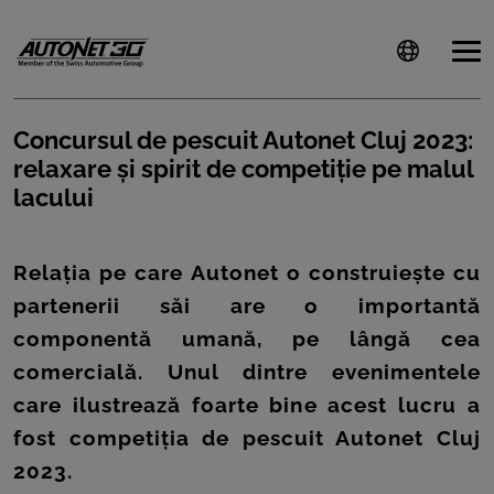
Concursul de pescuit Autonet Cluj 2023:
relaxare și spirit de competiție pe malul
ȘTIRI
lacului
CLIENTI
Relația pe care Autonet o construiește cu
CARIERE
partenerii săi are o importantă
DOCUMENTE
componentă umană, pe lângă cea
UTILE
comercială. Unul dintre evenimentele
care ilustrează foarte bine acest lucru a
CSR
fost competiția de pescuit Autonet Cluj
PRESS
2023.