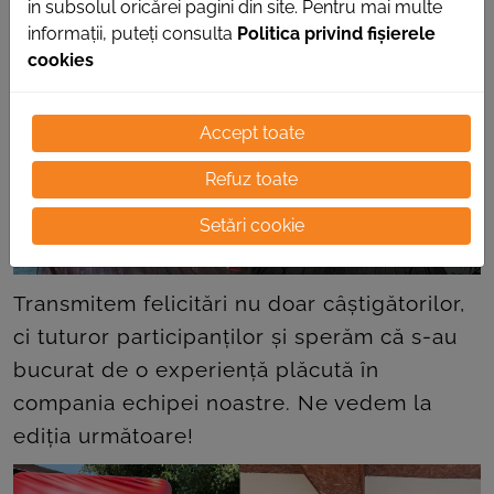
in subsolul oricărei pagini din site. Pentru mai multe
informații, puteți consulta
Politica privind fișierele
cookies
Accept toate
Refuz toate
Setări cookie
Transmitem felicitări nu doar câștigătorilor,
ci tuturor participanților și sperăm că s-au
bucurat de o experiență plăcută în
compania echipei noastre. Ne vedem la
ediția următoare!