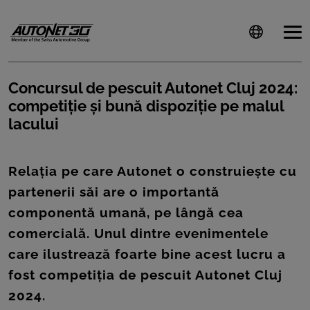
Concursul de pescuit Autonet Cluj 2024:
competiție și bună dispoziție pe malul
ȘTIRI
lacului
CLIENTI
Relația pe care Autonet o construiește cu
CARIERE
partenerii săi are o importantă
DOCUMENTE
componentă umană, pe lângă cea
UTILE
comercială. Unul dintre evenimentele
care ilustrează foarte bine acest lucru a
CSR
fost competiția de pescuit Autonet Cluj
PRESS
2024.