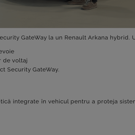
urity GateWay la un Renault Arkana hybrid. Ur
evoie
r de voltaj
ct Security GateWay.
ică integrate în vehicul pentru a proteja sist