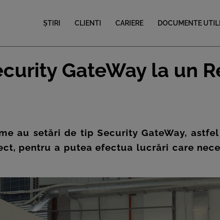
ȘTIRI
CLIENTI
CARIERE
DOCUMENTE UTIL
curity GateWay la un R
me au setări de tip Security GateWay, astfel
t, pentru a putea efectua lucrări care nece