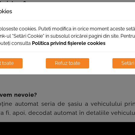
t sistem?
okies
azi sunt dirijate din ce în ce mai mult de softw
curi cibernetice.
foloseste cookies. Puteti modifica in orice moment aceste setă
nk-ul “Setări Cookie” in subsolul oricărei pagini din site. Pent
puteți consulta
Politica privind fișierele cookies
rity GateWay?
 putem șterge coduri de eroare. Accesul nostru
 toate
Refuz toate
Setări
 avem nevoie?
ine automat seria de șasiu a vehiculului prin 
 fi, apoi, decodat automat în detaliile vehicul