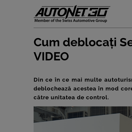
Cum deblocați Se
ȘTIRI
VIDEO
CLIENTI
CARIERE
Din ce în ce mai multe autoturis
deblochează acestea în mod corec
DOCUMENTE
către unitatea de control.
UTILE
CSR
PRESS