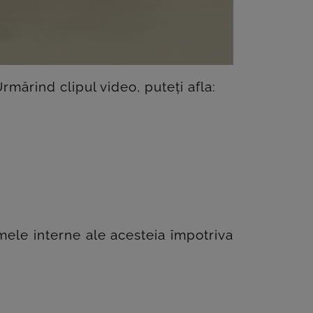
mărind clipul video, puteți afla:
emele interne ale acesteia împotriva