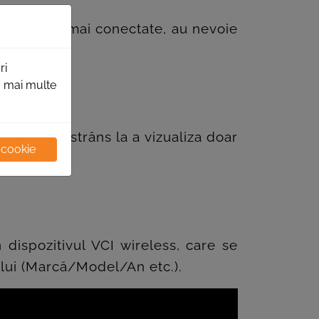
are și sunt mai conectate, au nevoie
ri
ru mai multe
m este restrâns la a vizualiza doar
 cookie
dispozitivul VCI wireless, care se
ului (Marcă/Model/An etc.).