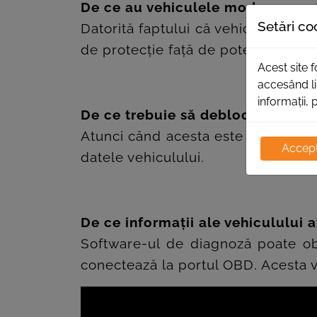
De ce au vehiculele modern aces
Setări co
Datorită faptului că vehiculele de 
de protecție față de potențiale ata
Acest site 
accesând li
informații, 
De ce trebuie să deblocăm Secu
Atunci când acesta este blocat, nu
Accept
datele vehiculului.
De ce informații ale vehiculului
Software-ul de diagnoză poate obț
conectează la portul OBD. Acesta va