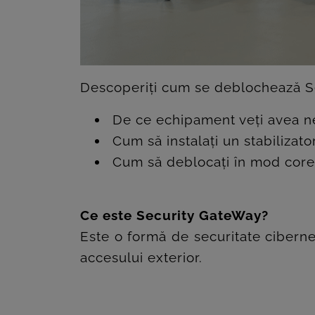
Descoperiți cum se deblochează Sec
De ce echipament veți avea n
Cum să instalați un stabilizato
Cum să deblocați în mod core
Ce este Security GateWay?
Este o formă de securitate cibernet
accesului exterior.