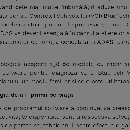
având cele mai multe îmbunătățiri aduse unu
ă pentru Controlul Vehiculului (VCI) BlueTech 
rele capitole: putere de procesare, canale C
ADAS va deveni esențială în cadrul atelierelor 
a sistemelor cu funcția conectată la ADAS, car
nologies acoperă 198 de modele cu radar ș
software pentru diagnoză ca și BlueTech VC
nului un mediu familiar și se crește utilitatea 
gia de a fi primii pe piață
 de programul software a continuat să crească
 activitățile disponibile pentru respectiva sele
 de partea sa, tehnicianul poate efectua o gamă