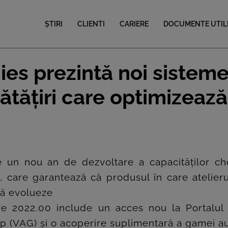
ȘTIRI
CLIENTI
CARIERE
DOCUMENTE UTIL
ies prezintă noi sistem
tățiri care optimizează
 un nou an de dezvoltare a capacităților ch
 care garantează că produsul în care atelieru
 să evolueze
re 2022.00 include un acces nou la Portalul
p (VAG) și o acoperire suplimentară a gamei a