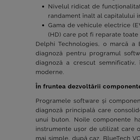
ROOM
Nivelul ridicat de funcționalit
CONTACT
randament înalt al capitalului i
Gama de vehicule electrice (EV
(HD) care pot fi reparate toat
Delphi Technologies, o marcă a B
diagnoză pentru programul softwa
diagnoză a crescut semnificativ,
moderne.
În fruntea dezvoltării component
Programele software și component
diagnoză principală care consolide
unui buton. Noile componente ha
instrumente ușor de utilizat care o
mai simple, după caz. BlueTech VCI