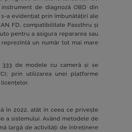
i instrument de diagnoză OBD din
s-a evidențiat prin îmbunătățiri ale
AN FD, compatibilitate Passthru și
auto pentru a asigura repararea sau
e reprezintă un număr tot mai mare
i 333 de modele cu cameră și se
I; prin utilizarea unei platforme
licențelor.
 în 2022, atât în ceea ce privește
cție a sistemului. Având metodele de
 largă de activități de întreținere