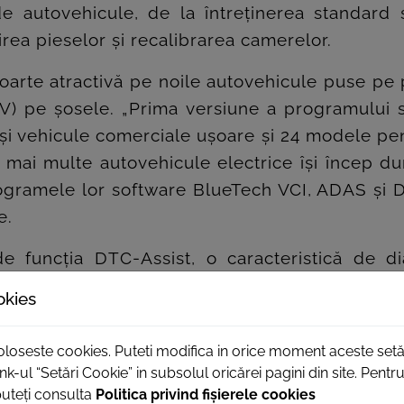
autovehicule, de la întreținerea standard și 
rea pieselor și recalibrarea camerelor.
foarte atractivă pe noile autovehicule puse pe
EV) pe șosele. „Prima versiune a programului 
 vehicule comerciale ușoare și 24 modele pent
ai multe autovehicule electrice își încep dura
programele lor software BlueTech VCI, ADAS și D
e.
e funcția DTC-Assist, o caracteristică de di
zatorul unui instrument de la Delphi Technolo
okies
 problemelor autovehiculelor. Ea reduce timpu
orecte, îmbunătățind astfel rentabilitatea atelier
foloseste cookies. Puteti modifica in orice moment aceste setă
nk-ul “Setări Cookie” in subsolul oricărei pagini din site. Pent
securitate critică
puteți consulta
Politica privind fișierele cookies