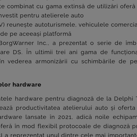
ate combinat cu gama extinsă de utilizări oferă
nvestit pentru atelierele auto
) reunește autoturismele, vehiculele comercia
e de pe aceeași platformă
orgWarner Inc., a prezentat o serie de îmbu
re DS. În ultimii trei ani gama de funcțional
 în vederea armonizării cu schimbările de pe 
elor hardware
ele hardware pentru diagnoză de la Delphi T
ază productivitatea atelierului auto și oferta
rdware lansate în 2021, adică noile echipa
feră în mod flexibil protocoale de diagnoză pr
 a reprezentat unul dintre cele mai importante