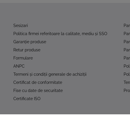
Sesizari
Pa
Politica firmei referitoare la calitate, mediu şi SSO
Pa
Garanţie produse
Par
Retur produse
Pa
Formulare
Par
ANPC
Pol
Termeni şi condiţii generale de achiziţii
Pol
Certificat de conformitate
Ter
Fise cu date de securitate
Pro
Certificate ISO