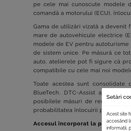
pe cele mai cunoscute modele de 
comandă a motorului (ECU), înlocui
Gama de utilizări vizată a devenit 
mare de autovehicule electrice (
modele de EV pentru autoturisme și
de sistem unice. Pe măsură ce tot m
auto, atelierele pot fi sigure că 
compatibile cu cele mai noi model
Toate acestea sunt consolidate d
BlueTech. DTC-Assist ajută utili
Setări co
posibilele măsuri de remediere a
probabilitatea înlocuirii pieselor c
Acest site 
accesând li
Accesul încorporat la portalul de 
informații, 