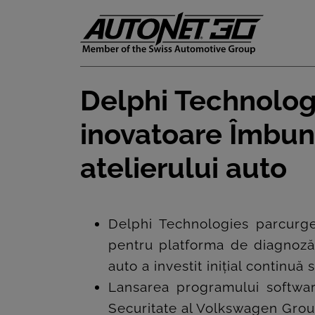
Delphi Technolog
ȘTIRI
inovatoare Îmbună
CLIENTI
atelierului auto
CARIERE
DOCUMENTE
Delphi Technologies parcurge
UTILE
pentru platforma de diagnoză,
CSR
auto a investit inițial continuă
Lansarea programului softwa
PRESS
Securitate al Volkswagen Grou