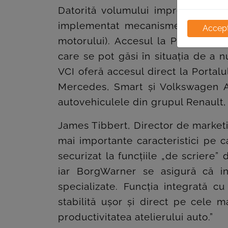
Datorită volumului impresionant 
implementat mecanisme pentru a s
Accept
motorului). Accesul la Portalul de
care se pot găsi în situația de a
VCI oferă accesul direct la Portalu
Mercedes, Smart și Volkswagen Au
autovehiculele din grupul Renault, 
James Tibbert, Director de marketi
mai importante caracteristici pe ca
securizat la funcțiile „de scriere”
iar BorgWarner se asigură că in
specializate. Funcția integrată c
stabilită ușor și direct pe cele
productivitatea atelierului auto.”