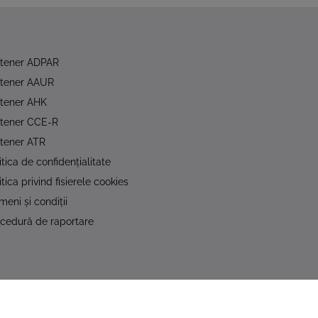
rtener ADPAR
rtener AAUR
tener AHK
rtener CCE-R
tener ATR
itica de confidențialitate
itica privind fisierele cookies
meni și condiții
cedură de raportare