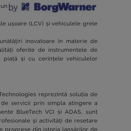
 un
le ușoare (LCV) și vehiculele grele
nătățiri inovatoare în materie de
ități oferite de instrumentele de
piață și cu cerințele vehiculelor
echnologies reprezintă soluția de
 de servicii prin simpla atingere a
mente BlueTech VCI și ADAS, sunt
ofesionale și activități de resetare
 progrese din istoria lansărilor de