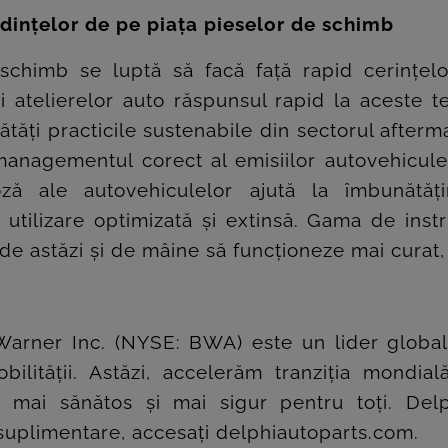
ndințelor de pe piața pieselor de schimb
chimb se luptă să facă față rapid cerințelor
i atelierelor auto răspunsul rapid la aceste 
tăți practicile sustenabile din sectorul after
anagementul corect al emisiilor autovehiculelo
ă ale autovehiculelor ajută la îmbunătățire
 utilizare optimizată și extinsă. Gama de in
de astăzi și de mâine să funcționeze mai curat,
arner Inc. (NYSE: BWA) este un lider global 
ilității. Astăzi, accelerăm tranziția mondial
t, mai sănătos și mai sigur pentru toți. D
suplimentare, accesați delphiautoparts.com.