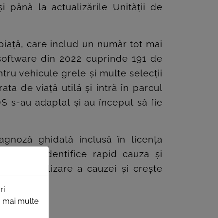
până la actualizările Unității de
 piață, care includ un număr tot mai
software din 2022 cuprinde 191 de
ru vehicule grele și multe selecții
ta de viață utilă și intră în parcul
S s-au adaptat și au început să fie
agnoză ghidată inclusă în licența
gies să identifice rapid cauza și
l de analizare a cauzei și crește
ului auto.
ri
ru mai multe