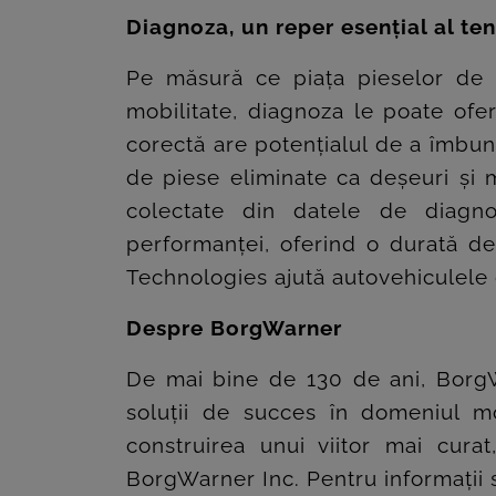
Diagnoza, un reper esențial al te
Pe măsură ce piața pieselor de s
mobilitate, diagnoza le poate ofer
corectă are potențialul de a îmbună
de piese eliminate ca deșeuri și m
colectate din datele de diagnoz
performanței, oferind o durată de
Technologies ajută autovehiculele 
Despre BorgWarner
De mai bine de 130 de ani, BorgW
soluții de succes în domeniul mob
construirea unui viitor mai cura
BorgWarner Inc. Pentru informații 