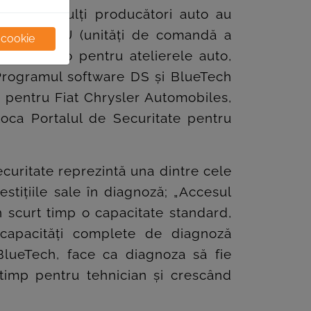
culele, mulți producători auto au
m ar fi ECU (unități de comandă a
 cookie
ritate zero pentru atelierele auto,
 Programul software DS și BlueTech
lă pentru Fiat Chrysler Automobiles,
oca Portalul de Securitate pentru
curitate reprezintă una dintre cele
estițiile sale în diagnoză; „Accesul
în scurt timp o capacitate standard,
 capacități complete de diagnoză
 BlueTech, face ca diagnoza să fie
timp pentru tehnician și crescând