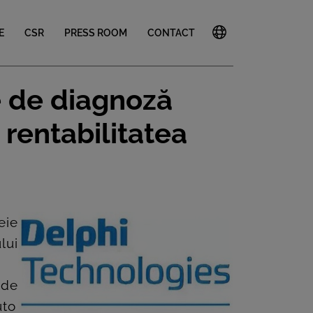
E
CSR
PRESS ROOM
CONTACT
e de diagnoză
 rentabilitatea
eie
lui
 de
uto