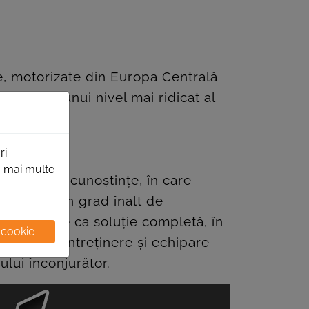
ite, motorizate din Europa Centrală
realizarea unui nivel mai ridicat al
ri
ru mai multe
 bazate pe cunoştinţe, în care
lă şi cu un grad înalt de
ehnologice ca soluţie completă, în
 cookie
eparaţii, întreţinere şi echipare
ului înconjurător.