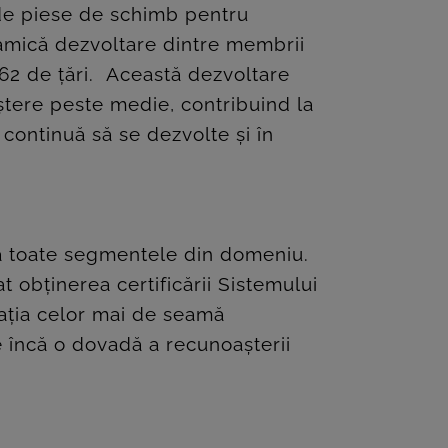
 de piese de schimb pentru
namică dezvoltare dintre membrii
 62 de ţări. Această dezvoltare
ștere peste medie, contribuind la
 continuă să se dezvolte și în
ră toate segmentele din domeniu.
 obţinerea certificării Sistemului
iaţia celor mai de seamă
e încă o dovadă a recunoaşterii