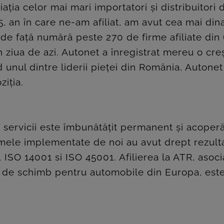
ţia celor mai mari importatori şi distribuitori
, an în care ne-am afiliat, am avut cea mai di
de faţă numără peste 270 de firme afiliate din
 ziua de azi. Autonet a înregistrat mereu o cre
 unul dintre liderii pieței din România, Autonet
ziția.
e servicii este îmbunătăţit permanent şi acope
amele implementate de noi au avut drept rezultat
SO 14001 si ISO 45001. Afilierea la ATR, asoc
ese de schimb pentru automobile din Europa, est
.