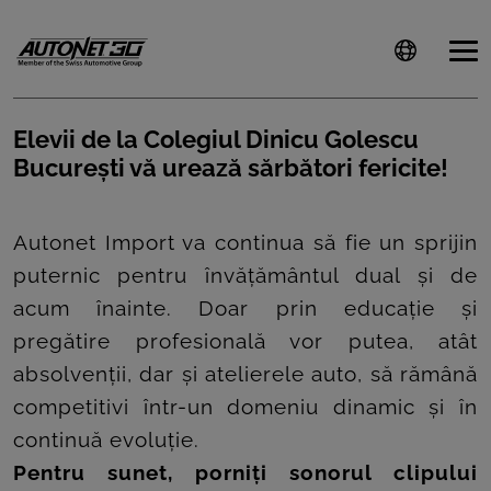
Elevii de la Colegiul Dinicu Golescu
București vă urează sărbători fericite!
ȘTIRI
CLIENTI
Autonet Import va continua să fie un sprijin
puternic pentru învățământul dual și de
CARIERE
acum înainte. Doar prin educație și
DOCUMENTE
pregătire profesională vor putea, atât
UTILE
absolvenții, dar și atelierele auto, să rămână
competitivi într-un domeniu dinamic și în
CSR
continuă evoluție.
PRESS
Pentru sunet, porniți sonorul clipului