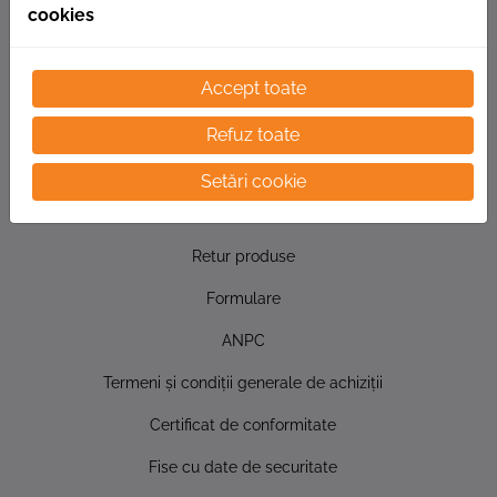
cookies
Accept toate
Politica firmei referitoare la calitate, mediu şi SSO
Refuz toate
Sesizari
Setări cookie
Garanţie produse
Retur produse
Formulare
ANPC
Termeni şi condiţii generale de achiziţii
Certificat de conformitate
Fise cu date de securitate