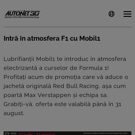
Intră în atmosfera F1 cu Mobil1
ȘTIRI
Lubrifianții Mobil1 te introduc în atmosfera
CLIENTI
electrizantă a curselor de Formula 1!
Profitați acum de promoția care vă aduce o
CARIERE
jachetă originală Red Bull Racing, așa cum
DOCUMENTE
poartă Max Verstappen și echipa sa.
UTILE
Grabiți-vă, oferta este valabilă până în 31
august.
CSR
PRESS