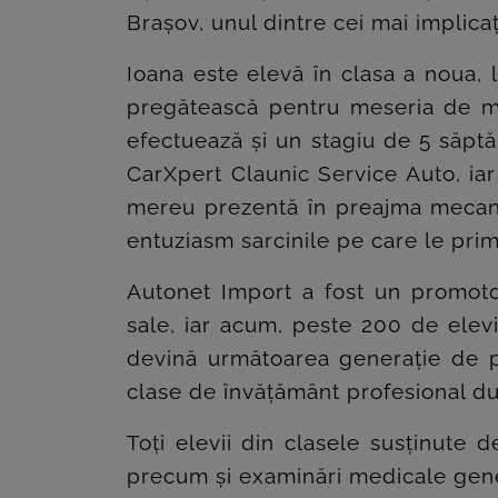
Brașov, unul dintre cei mai implicaț
Ioana este elevă în clasa a noua, l
pregătească pentru meseria de mec
efectuează și un stagiu de 5 săptăm
CarXpert Claunic Service Auto, iar 
mereu prezentă în preajma mecanic
entuziasm sarcinile pe care le pri
Autonet Import a fost un promotor 
sale, iar acum, peste 200 de elev
devină următoarea generație de pr
clase de învățământ profesional dua
Toți elevii din clasele susținute
precum și examinări medicale genera