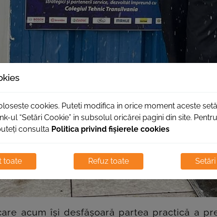
okies
foloseste cookies. Puteti modifica in orice moment aceste setă
nk-ul “Setări Cookie” in subsolul oricărei pagini din site. Pent
puteți consulta
Politica privind fișierele cookies
 toate
Refuz toate
Setări
are acum își desfășoară partea practică a pre