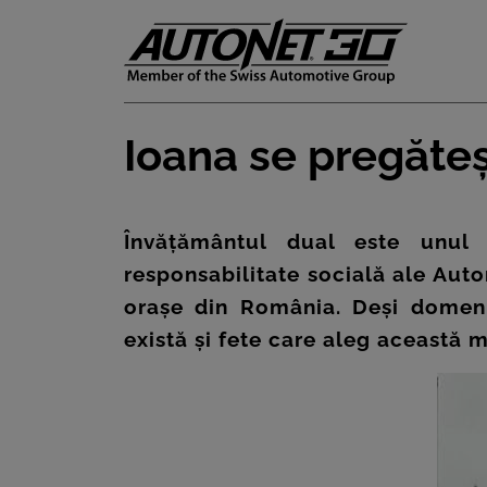
Ioana se pregăte
ȘTIRI
CLIENTI
Învățământul dual este unul 
responsabilitate socială ale Auto
CARIERE
orașe din România. Deși domeniu
DOCUMENTE
există și fete care aleg această m
UTILE
CSR
PRESS