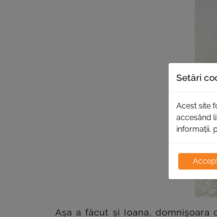
Setări co
Acest site 
accesând li
informații, 
Accept
Așa a făcut și Ioana, domnișoara c