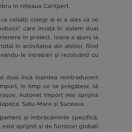
mebru în rețeaua CarXpert.
a ceilalți colegi ai ei a ales să se
obocii” care învață în sistem dual
rtenere în proiect. Ioana a ajuns la
al în activitatea din atelier, fiind
nându-le întrebări și rezolvând cu
l dual încă înaintea reintroducerii
Import, în timp ce se pregătesc să
rașov, Autonet Import mai sprijină
j-Napoca, Satu-Mare și Suceava.
ipament și îmbrăcăminte specifică,
te sprijinit și de furnizori globali