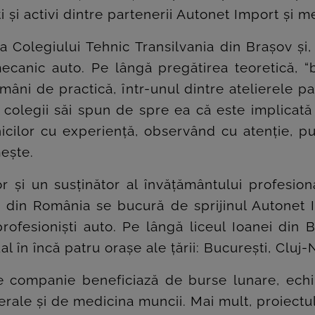
i și activi dintre partenerii Autonet Import și 
a Colegiului Tehnic Transilvania din Brașov și, c
anic auto. Pe lângă pregătirea teoretică, “b
âni de practică, într-unul dintre atelierele pa
colegii săi spun de spre ea că este implicată tot
ilor cu experiență, observând cu atenție, pu
mește.
și un susținător al învățământului profesiona
i din România se bucură de sprijinul Autonet 
ofesioniști auto. Pe lângă liceul Ioanei din B
l în încă patru orașe ale țării: București, Clu
 de companie beneficiază de burse lunare, ech
le și de medicina muncii. Mai mult, proiectul es