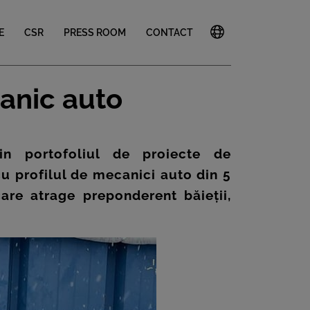
E
CSR
PRESS ROOM
CONTACT
anic auto
in portofoliul de proiecte de
cu profilul de mecanici auto din 5
are atrage preponderent băieții,