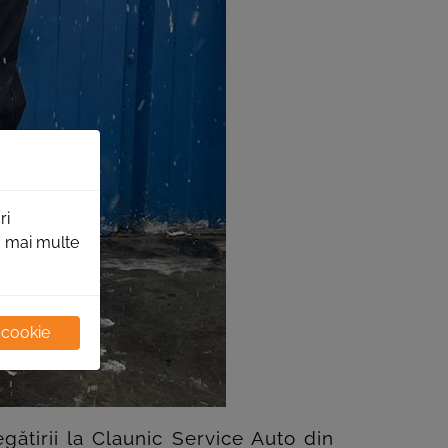
ri
ru mai multe
 cookie
gătirii la Claunic Service Auto din