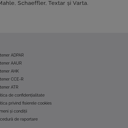
hle, Schaeffler, Textar și Varta.
rtener ADPAR
rtener AAUR
tener AHK
rtener CCE-R
tener ATR
itica de confidențialitate
itica privind fisierele cookies
meni și condiții
cedură de raportare