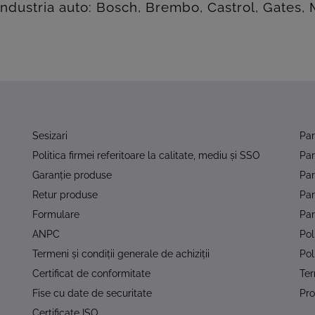
dustria auto: Bosch, Brembo, Castrol, Gates, Ma
Sesizari
Pa
Politica firmei referitoare la calitate, mediu şi SSO
Pa
Garanţie produse
Par
Retur produse
Pa
Formulare
Par
ANPC
Pol
Termeni şi condiţii generale de achiziţii
Pol
Certificat de conformitate
Ter
Fise cu date de securitate
Pro
Certificate ISO