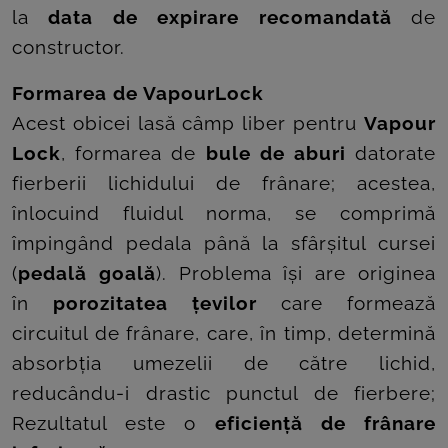
ROOM
la
data de expirare recomandată
de
constructor.
CONTACT
Formarea de VapourLock
Acest obicei lasă câmp liber pentru
Vapour
Lock
, formarea de
bule de aburi
datorate
fierberii lichidului de frânare; acestea,
înlocuind fluidul norma, se comprimă
împingând pedala până la sfârșitul cursei
(
pedală goală
). Problema își are originea
în
porozitatea țevilor
care formează
circuitul de frânare, care, în timp, determină
absorbția umezelii de către lichid,
reducându-i drastic punctul de fierbere;
Rezultatul este o
eficiență de frânare