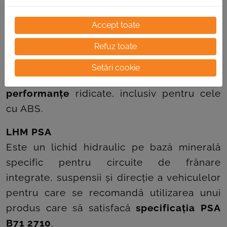
DOT 5.1
Accept toate
Produs având caracteristici superioare
Refuz toate
pentru rezistență la temperaturi înalte și la
valoarea de vâscozitate, este recomandat
Setări cookie
pentru
autovehiculele cu
performanțe
ridicate, inclusiv pentru cele
cu ABS.
LHM PSA
Este un lichid hidraulic pe bază minerală
specific pentru circuite de frânare
integrate, suspensii și direcție a vehiculelor
pentru care se recomandă utilizarea unui
produs care să satisfacă
specificația PSA
B71 2710
.