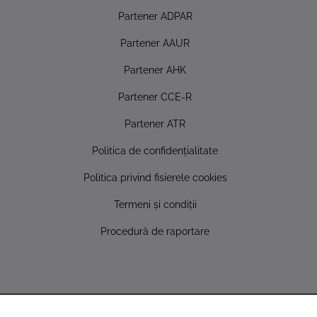
Partener ADPAR
Partener AAUR
Partener AHK
Partener CCE-R
Partener ATR
Politica de confidențialitate
Politica privind fisierele cookies
Termeni și condiții
Procedură de raportare