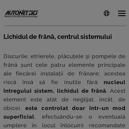
Lichidul de frână, centrul sistemului
ȘTIRI
Discurile, etrierele, plăcuțele și pompele de
CLIENTI
frână sunt cele patru elemente principale
ale fiecărei instalații de frânare; acestea
CARIERE
riscă însă să fie inutile fără
nucleul
DOCUMENTE
întregului sistem, lichidul de frână
. Acest
UTILE
element este atât de neglijat, încât, de
obicei,
este controlat doar într-un mod
CSR
superficial
, efectuându-se o eventuală
PRESS
umplere în locul înlocuirii recomandate