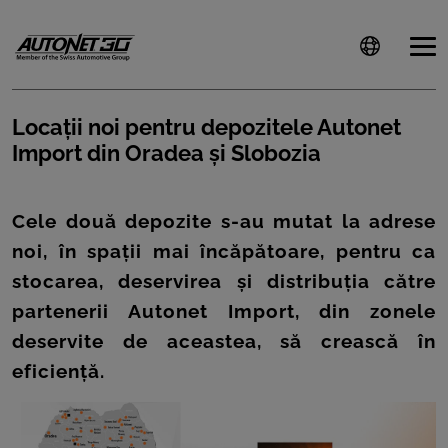
Locații noi pentru depozitele Autonet
Import din Oradea și Slobozia
ȘTIRI
CLIENTI
Cele două depozite s-au mutat la adrese
noi, în spații mai încăpătoare, pentru ca
CARIERE
stocarea, deservirea și distribuția către
DOCUMENTE
partenerii Autonet Import, din zonele
UTILE
deservite de aceastea, să crească în
eficiență.
CSR
PRESS