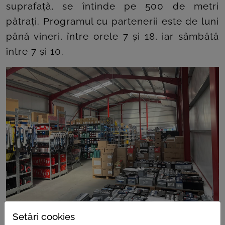
suprafață, se întinde pe 500 de metri
pătrați. Programul cu partenerii este de luni
până vineri, între orele 7 și 18, iar sâmbătă
între 7 și 10.
Setări cookies
În ceea ce privește Slobozia, noua locație