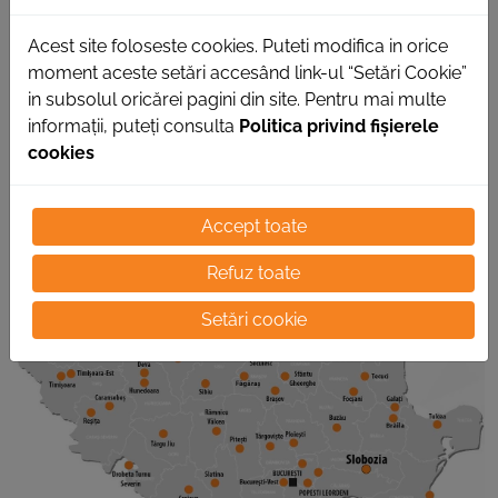
este pe strada Brăilei, numărul 17 F , și
Acest site foloseste cookies. Puteti modifica in orice
beneficiază de o suprafață de 537 de metri
moment aceste setări accesând link-ul “Setări Cookie”
pătrați. Programul cu partenerii este de luni
in subsolul oricărei pagini din site. Pentru mai multe
informații, puteți consulta
Politica privind fișierele
până vineri, între orele 8 și 17, iar sâmbătă
cookies
între 8 și 10.
Accept toate
Refuz toate
Setări cookie