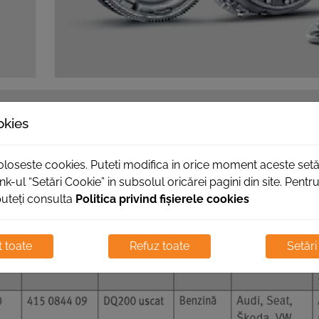
okies
foloseste cookies. Puteti modifica in orice moment aceste setă
nk-ul “Setări Cookie” in subsolul oricărei pagini din site. Pent
puteți consulta
Politica privind fișierele cookies
 toate
Refuz toate
Setări