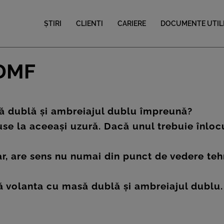
ȘTIRI
CLIENTI
CARIERE
DOCUMENTE UTIL
 DMF
să dublă și ambreiajul dublu împreună?
la aceeași uzură. Dacă unul trebuie înlocuit
dar, are sens nu numai din punct de vedere te
ă volanta cu masă dublă și ambreiajul dublu.