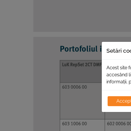
Setări co
Acest site 
accesând li
informații, 
Accept