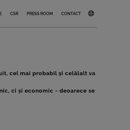
E
CSR
PRESS ROOM
CONTACT
, cel mai probabil și celălalt va
hnic, ci și economic - deoarece se