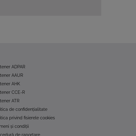
rtener ADPAR
rtener AAUR
tener AHK
rtener CCE-R
tener ATR
itica de confidențialitate
itica privind fisierele cookies
meni și condiții
cedură de raportare