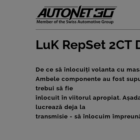
LuK RepSet 2CT
ȘTIRI
CLIENTI
De ce să înlocuiți volanta cu ma
Ambele componente au fost supuse 
CARIERE
trebui să fie
DOCUMENTE
înlocuit în viitorul apropiat. Așa
UTILE
lucrează deja la
transmisie - să înlocuim împreun
CSR
PRESS