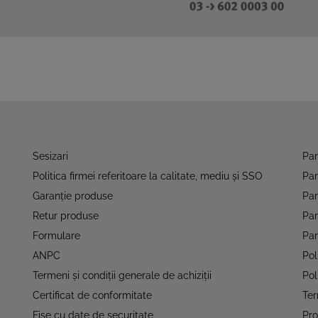
Sesizari
Pa
Politica firmei referitoare la calitate, mediu şi SSO
Pa
Garanţie produse
Par
Retur produse
Pa
Formulare
Par
ANPC
Pol
Termeni şi condiţii generale de achiziţii
Pol
Certificat de conformitate
Ter
Fise cu date de securitate
Pro