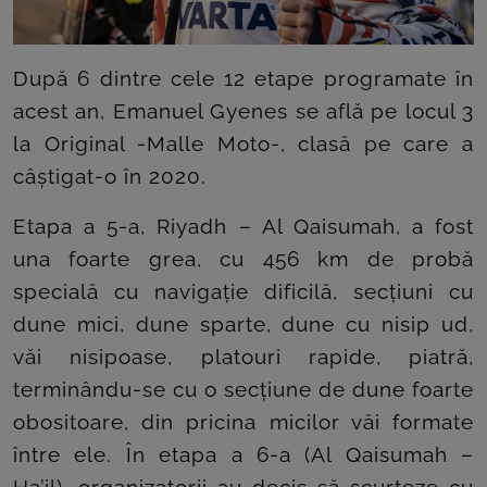
ROOM
CONTACT
După 6 dintre cele 12 etape programate în
acest an, Emanuel Gyenes se află pe locul 3
la Original -Malle Moto-, clasă pe care a
câștigat-o în 2020.
Etapa a 5-a, Riyadh – Al Qaisumah, a fost
una foarte grea, cu 456 km de probă
specială cu navigație dificilă, secțiuni cu
dune mici, dune sparte, dune cu nisip ud,
văi nisipoase, platouri rapide, piatră,
terminându-se cu o secțiune de dune foarte
obositoare, din pricina micilor văi formate
între ele. În etapa a 6-a (Al Qaisumah –
Ha’il), organizatorii au decis să scurteze cu