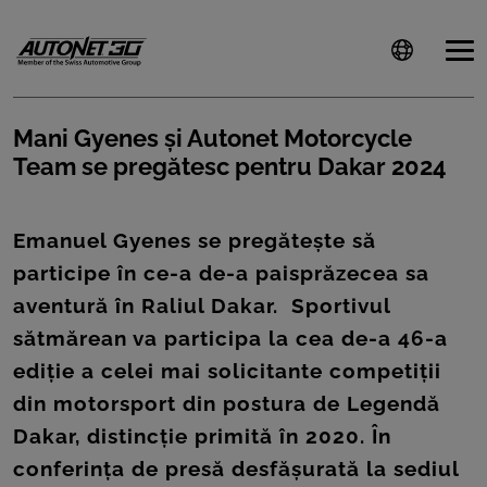
Mani Gyenes și Autonet Motorcycle
Team se pregătesc pentru Dakar 2024
ȘTIRI
CLIENTI
Emanuel Gyenes se pregătește să
participe în ce-a de-a paisprăzecea sa
CARIERE
aventură în Raliul Dakar. Sportivul
DOCUMENTE
sătmărean va participa la cea de-a 46-a
UTILE
ediție a celei mai solicitante competiții
din motorsport din postura de Legendă
CSR
Dakar, distincție primită în 2020. În
PRESS
conferința de presă desfășurată la sediul