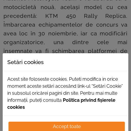
motocicletă nouă, același model cu cea
precedentă: KTM 450 Rally Replica.
Îmbarcarea echipamentelor de concurs va
avea loc în 30 noiembrie, iar ca modificări
organizatorice, una dintre cele mai
însemnate va fi schimbarea platformei de
navigație de la roadbook pe suport de
Setări cookies
hartie, la tabletă.
Acest site foloseste cookies. Puteti modifica in orice
Colegii și prietenii de la Autonet Import îi
moment aceste setări accesând link-ul “Setări Cookie”
urează lui Mani Gyenes mult succes și să se
in subsolul oricărei pagini din site. Pentru mai multe
întoarcă sănătos acasă.
informații, puteți consulta
Politica privind fișierele
cookies
Accept toate