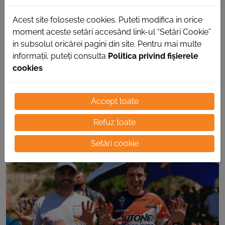
crangă în radiator și am pierdut tot lichidul
de răcire, fapt care m-a costat mult timp.
Acest site foloseste cookies. Puteti modifica in orice
moment aceste setări accesând link-ul “Setări Cookie”
Nici nu mai speram să ajung la service
in subsolul oricărei pagini din site. Pentru mai multe
point pentru că elementele din plastic de
informații, puteți consulta
Politica privind fișierele
pe blocul motor începeau, deja, să se
cookies
topească. Am reușit, totuși, să ajung la
punctul de service, am schimbat radiatorul
Accept toate
și am continuat cursa.
Refuz toate
Setări cookie