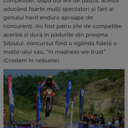
competiției, după doi ani de pauză, acesta
aducând foarte mulți spectatori și fani ai
genului hard enduro aproape de
concurenți. Au fost patru zile de competiție
acerbă și dură în pădurile din preajma
Sibiului, concursul fiind o oglindă fidelă a
motto-ului său, “In madness we trust”
(Credem în nebunie).