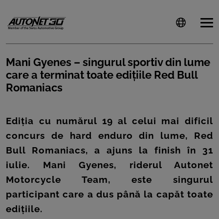
Mani Gyenes – singurul sportiv din lume
care a terminat toate edițiile Red Bull
ȘTIRI
Romaniacs
CLIENTI
Ediția cu numărul 19 al celui mai dificil
CARIERE
concurs de hard enduro din lume, Red
DOCUMENTE
Bull Romaniacs, a ajuns la finish în 31
UTILE
iulie. Mani Gyenes, riderul Autonet
Motorcycle Team, este singurul
CSR
participant care a dus până la capăt toate
PRESS
edițiile.