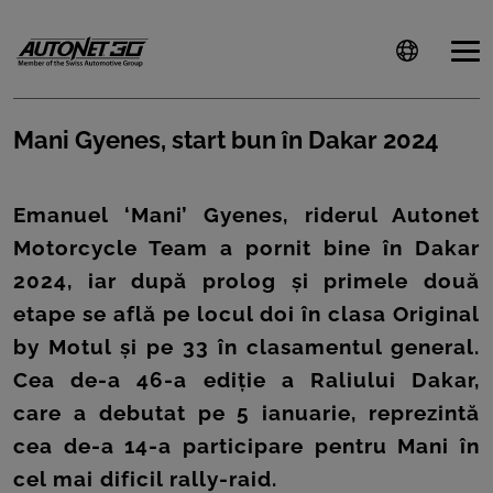
Mani Gyenes, start bun în Dakar 2024
ȘTIRI
Emanuel ‘Mani’ Gyenes, riderul Autonet
CLIENTI
Motorcycle Team a pornit bine în Dakar
2024, iar după prolog și primele două
CARIERE
etape se află pe locul doi în clasa Original
DOCUMENTE
by Motul și pe 33 în clasamentul general.
UTILE
Cea de-a 46-a ediție a Raliului Dakar,
care a debutat pe 5 ianuarie, reprezintă
CSR
cea de-a 14-a participare pentru Mani în
PRESS
cel mai dificil rally-raid.