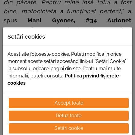
din păcate. Pentru mine însă totul a fost
bine, motocicleta a funcționat perfect,
” a
spus
Mani Gyenes, #34 Autonet
Motorcycle Team
, după prima etapă a
Setări cookies
Dakar 2024.
Acest site foloseste cookies. Puteti modifica in orice
moment aceste setări accesând link-ul “Setări Cookie”
in subsolul oricărei pagini din site. Pentru mai multe
informații, puteți consulta
Politica privind fișierele
cookies
Accept toate
Refuz toate
Setări cookie