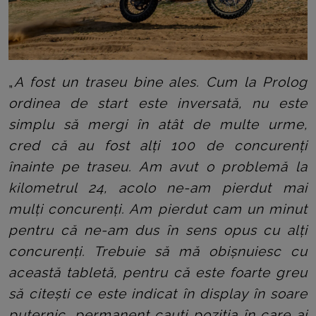
„
A fost un traseu bine ales. Cum la Prolog
ordinea de start este inversată, nu este
simplu să mergi în atât de multe urme,
cred că au fost alți 100 de concurenți
înainte pe traseu. Am avut o problemă la
kilometrul 24, acolo ne-am pierdut mai
mulți concurenți. Am pierdut cam un minut
pentru că ne-am dus în sens opus cu alți
concurenți. Trebuie să mă obișnuiesc cu
această tabletă, pentru că este foarte greu
să citești ce este indicat în display în soare
puternic, permanent cauți poziția în care ai