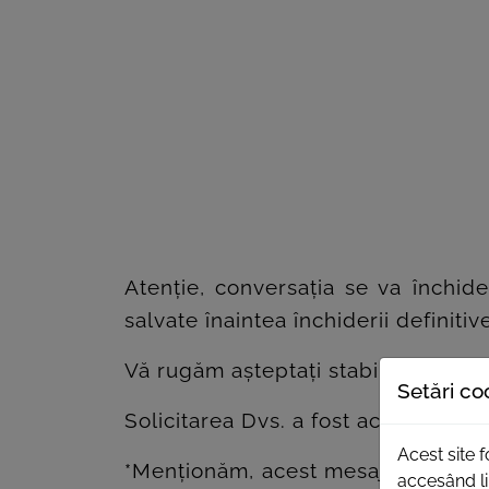
Atenție, conversația se va închide
salvate înaintea închiderii definitiv
Vă rugăm așteptați stabilirea conex
Setări co
Solicitarea Dvs. a fost acceptată 
Acest site 
*Menționăm, acest mesaj deși apar
accesând li