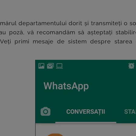
mărul departamentului dorit și transmiteți o so
/sau poză, vă recomandăm să așteptați stabili
 Veți primi mesaje de sistem despre starea co