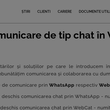
ȘTIRI
CLIENTI
CARIERE
DOCUMENTE UTIL
municare de tip chat în
ltărilor și soluțiilor pe care le introducem 
mbunătățim comunicarea și colaborarea cu dumne
e de comunicare prin
WhatsApp
respectiv
Web
 am deschis comunicarea chat prin WhatsApp - 
am deschis comunicarea chat prin WebCat - num