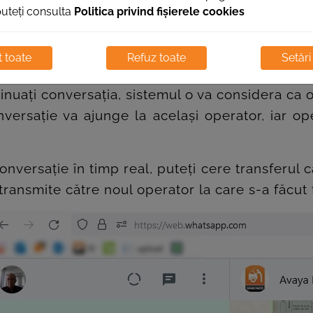
at.
puteți consulta
Politica privind fișierele cookies
unea de conversație este inactivă timp de 15 m
 toate
Refuz toate
Setări
inuați conversația, sistemul o va considera ca 
rsație va ajunge la același operator, iar oper
nversație în timp real, puteți cere transferul că
 transmite către noul operator la care s-a făcut