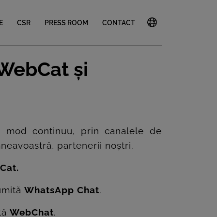
E
CSR
PRESS ROOM
CONTACT
 WebCat și
în mod continuu, prin canalele de
avoastră, partenerii noștri.
Cat.
numită
WhatsApp Chat
.
ită
WebChat
.