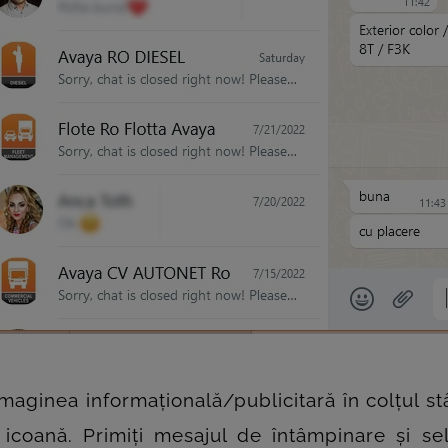
 imaginea informațională/publicitară în colțul 
icoană. Primiți mesajul de întâmpinare și se