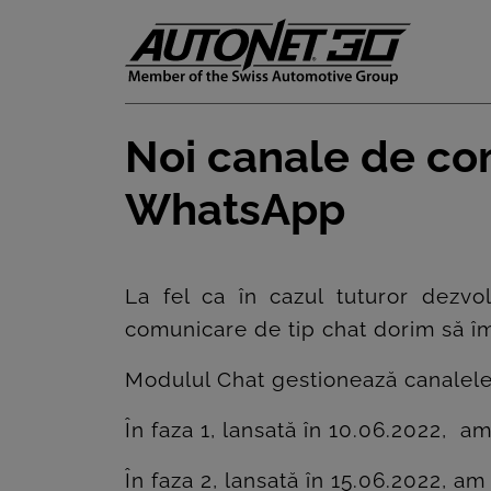
Noi canale de co
ȘTIRI
WhatsApp
CLIENTI
CARIERE
La fel ca în cazul tuturor dezvo
comunicare de tip chat dorim să î
DOCUMENTE
UTILE
Modulul Chat gestionează canalel
CSR
În faza 1, lansată în 10.06.2022,
PRESS
În faza 2, lansată în 15.06.2022, 