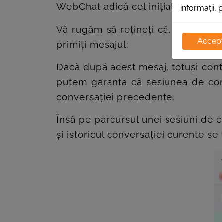
WebChat adică cel inițiat din WebC
informații, 
Vă rugăm să rețineți că, dacă sesi
Accept
primiți mesajul:
Dacă după acest mesaj, totuși cont
putem garanta că sesiunea de conve
conversației precedente.
Însă pe parcursul unei sesiuni de co
și istoricul conversației curente se