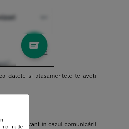
 ca datele și atașamentele le aveți
>
ri
este relevant în cazul comunicării
ru mai multe