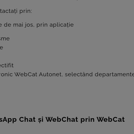
tactați prin:
e mai jos, prin aplicație
isme
e
tifit
ronic WebCat Autonet, selectând departamente
atsApp Chat și WebChat prin WebCat