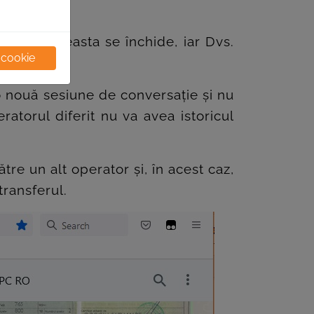
inute, aceasta se închide, iar Dvs.
 cookie
o nouă sesiune de conversație și nu
atorul diferit nu va avea istoricul
tre un alt operator și, în acest caz,
 transferul.