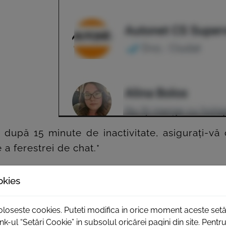
 după 15 minute de inactivitate, asigurați-vă
e a ferestrei de chat.*
iunii cu un operator.
okies
de un operator. Vă rugăm începeți conversația.>
foloseste cookies. Puteti modifica in orice moment aceste setă
e și în comunicarea WhatsApp, salvare datelor 
nk-ul “Setări Cookie” in subsolul oricărei pagini din site. Pent