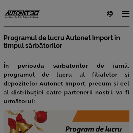
Programul de lucru Autonet Import în
timpul sărbătorilor
ȘTIRI
CLIENTI
În perioada sărbătorilor de iarnă,
programul de lucru al filialelor și
CARIERE
depozitelor Autonet Import, precum și cel
DOCUMENTE
al distribuției către partenerii noștri, va fi
UTILE
următorul:
CSR
PRESS