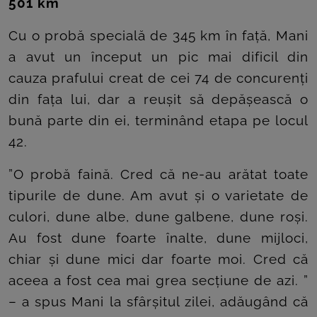
501 km
Cu o probă specială de 345 km în față, Mani
a avut un început un pic mai dificil din
cauza prafului creat de cei 74 de concurenți
din fața lui, dar a reușit să depășească o
bună parte din ei, terminând etapa pe locul
42.
”O probă faină. Cred că ne-au arătat toate
tipurile de dune. Am avut și o varietate de
culori, dune albe, dune galbene, dune roși.
Au fost dune foarte înalte, dune mijloci,
chiar și dune mici dar foarte moi. Cred că
aceea a fost cea mai grea secțiune de azi. ”
– a spus Mani la sfârșitul zilei, adăugând că