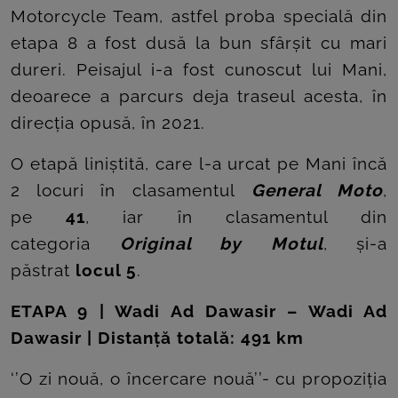
Motorcycle Team, astfel proba specială din
etapa 8 a fost dusă la bun sfârșit cu mari
dureri. Peisajul i-a fost cunoscut lui Mani,
deoarece a parcurs deja traseul acesta, în
direcția opusă, în 2021.
O etapă liniștită, care l-a urcat pe Mani încă
2 locuri în clasamentul
General Moto
,
pe
41
, iar în clasamentul din
categoria
Original by Motul
, și-a
păstrat
locul 5
.
ETAPA 9 | Wadi Ad Dawasir – Wadi Ad
Dawasir | Distanță totală: 491 km
‘’O zi nouă, o încercare nouă’’- cu propoziția