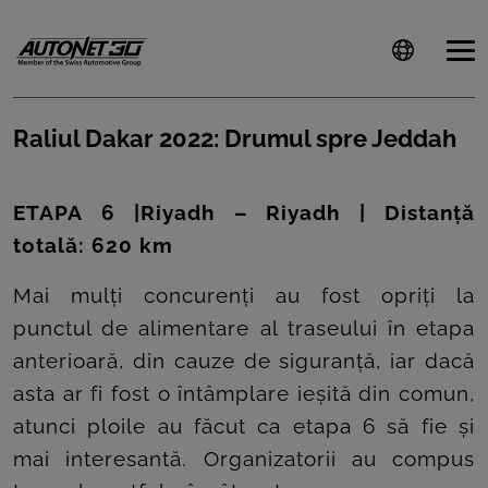
Raliul Dakar 2022: Drumul spre Jeddah
ȘTIRI
ETAPA 6 |Riyadh – Riyadh | Distanță
CLIENTI
totală: 620 km
CARIERE
Mai mulți concurenți au fost opriți la
punctul de alimentare al traseului în etapa
DOCUMENTE
anterioară, din cauze de siguranță, iar dacă
UTILE
asta ar fi fost o întâmplare ieșită din comun,
CSR
atunci ploile au făcut ca etapa 6 să fie și
PRESS
mai interesantă. Organizatorii au compus