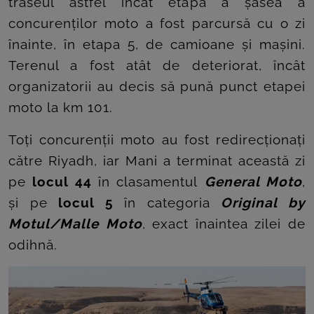
traseul astfel încât etapa a șasea a
ROOM
concurenților moto a fost parcursă cu o zi
CONTACT
înainte, în etapa 5, de camioane și mașini.
Terenul a fost atât de deteriorat, încât
organizatorii au decis să pună punct etapei
moto la km 101.
Toți concurenții moto au fost redirecționați
către Riyadh, iar Mani a terminat această zi
pe
locul 44
în clasamentul
General Moto
,
și pe
locul 5
în categoria
Original by
Motul/Malle Moto
, exact înaintea zilei de
odihnă.