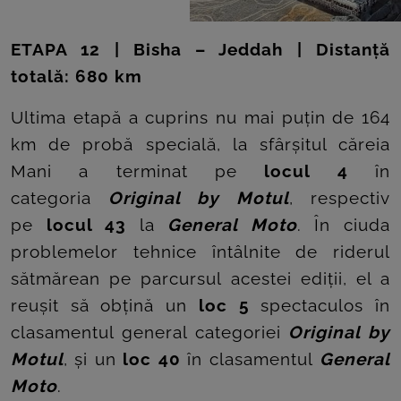
ETAPA 12 | Bisha – Jeddah | Distanță
totală: 680 km
Ultima etapă a cuprins nu mai puțin de 164
km de probă specială, la sfârșitul căreia
Mani a terminat pe
locul 4
în
categoria
Original by Motul
, respectiv
pe
locul 43
la
General Moto
. În ciuda
problemelor tehnice întâlnite de riderul
sătmărean pe parcursul acestei ediții, el a
reușit să obțină un
loc 5
spectaculos în
clasamentul general categoriei
Original by
Motul
, și un
loc 40
în clasamentul
General
Moto
.