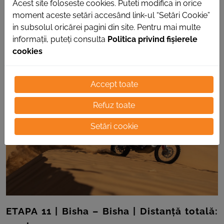
Acest site foloseste cookies. Puteti modifica in orice
o poziție în clasamentul
General Moto
(pe
moment aceste setări accesând link-ul “Setări Cookie”
locul 40)
și își menține
locul 5
în
in subsolul oricărei pagini din site. Pentru mai multe
clasamentul
Original by Motul
.
informații, puteți consulta
Politica privind fișierele
cookies
Accept toate
Refuz toate
Setări cookie
ETAPA 11 | Bisha – Bisha | Distanță totală: