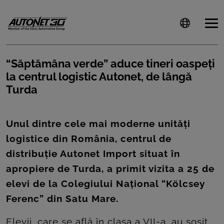
“Săptămâna verde” aduce tineri oaspeți
la centrul logistic Autonet, de lângă
ȘTIRI
Turda
CLIENTI
Unul dintre cele mai moderne unit
ăți
CARIERE
logistice din România, centrul de
DOCUMENTE
distribuție Autonet Import situat în
UTILE
apropiere de Turda, a primit vizita a 25 de
elevi de la Colegiului Național “Kölcsey
CSR
Ferenc” din Satu Mare.
PRESS
Elevii, care se află în clasa a VII-a, au sosit