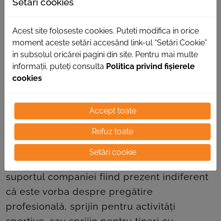
Setări cookies
Acest site foloseste cookies. Puteti modifica in orice
moment aceste setări accesând link-ul “Setări Cookie”
in subsolul oricărei pagini din site. Pentru mai multe
informații, puteți consulta
Politica privind fișierele
cookies
Accept toate
Refuz toate
Susținerea tinerilor este unul dintre cele
mai importante elemente din strategia de
Setări cookie
responsabilitate socială a Autonet Import,
suportul companiei fiind prezent indiferent
că este vorba despre pregătire
profesională, sprijin pentru activități