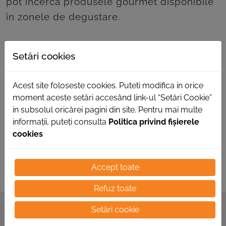
pot încerca produsele gourmet disponibile
în zonele de degustare.
Autonet Mobility Show își așteaptă vizitatorii
Setări cookies
cu o experiență senzorială completă, de
care vă veți putea bucura împreună cu
Acest site foloseste cookies. Puteti modifica in orice
familia sau prietenii!
moment aceste setări accesând link-ul “Setări Cookie”
in subsolul oricărei pagini din site. Pentru mai multe
informații, puteți consulta
Politica privind fișierele
cookies
Accept toate
Refuz toate
Setări cookie