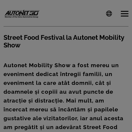
Street Food Festival la Autonet Mobility
Show
ȘTIRI
CLIENTI
Autonet Mobility Show a fost mereu un
eveniment dedicat întregii familii, un
CARIERE
eveniment la care atât domnii, cât și
DOCUMENTE
doamnele și copiii au avut puncte de
UTILE
atracție și distracție. Mai mult, am
încercat mereu să încântăm și papilele
CSR
gustative ale vizitatorilor, iar anul acesta
PRESS
am pregătit și un adevărat Street Food