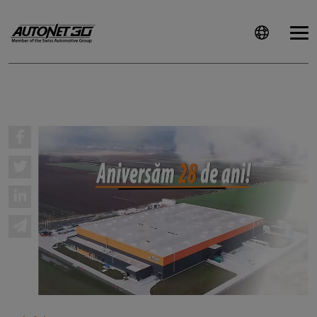
ȘTIRI
CLIENTI
CARIERE
DOCUMENTE
UTILE
CSR
PRESS