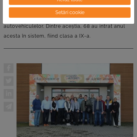
nu mai puțin de 204 elevi vor studia, atât teoretic,
Setări cookie
cât și practic, tainele întreținerii și reparării
autovehiculelor. Dintre aceștia, 68 au intrat anul
acesta în sistem, fiind clasa a IX-a.