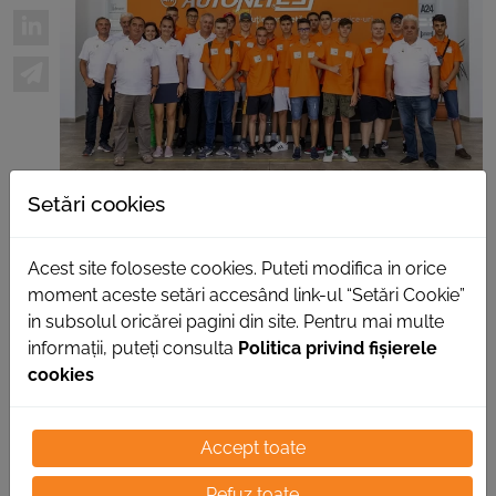
Setări cookies
21/10/2022
204 elevi numără clasele
Acest site foloseste cookies. Puteti modifica in orice
moment aceste setări accesând link-ul “Setări Cookie”
de învățământ dual
in subsolul oricărei pagini din site. Pentru mai multe
sprijinite de Autonet
informații, puteți consulta
Politica privind fișierele
cookies
Autonet Import continuă să sprijine clase de
Accept toate
învățământul dual care pregătesc viitorii
profesioniști din domeniul auto. În acest an școlar,
Refuz toate