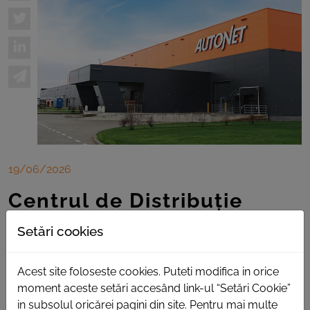
19/06/2026
Centrul de Distribuție
Autonet de la Turda –
Setări cookies
tehnologie și performanță
logistică în sprijinul
Acest site foloseste cookies. Puteti modifica in orice
moment aceste setări accesând link-ul “Setări Cookie”
clienților
in subsolul oricărei pagini din site. Pentru mai multe