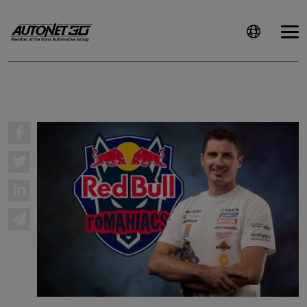
ȘTIRI
CLIENTI
CARIERE
DOCUMENTE
UTILE
CSR
PRESS