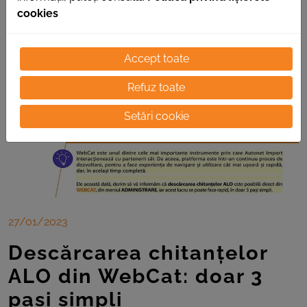
cookies
Accept toate
Refuz toate
Setări cookie
27/01/2023
Descărcarea chitanțelor
ALO din WebCat: doar 3
pași simpli