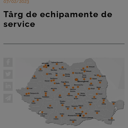
ROOM
07/02/2023
Târg de echipamente de
CONTACT
service