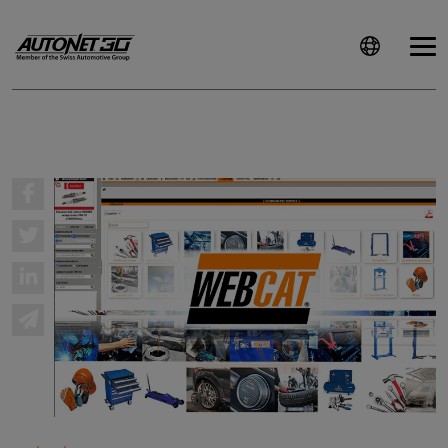
ȘTIRI
CLIENTI
CARIERE
DOCUMENTE
UTILE
CSR
PRESS