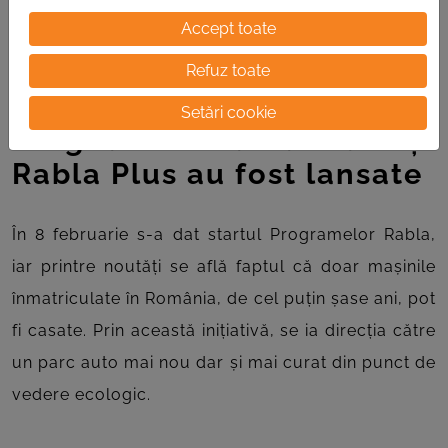
Accept toate
Refuz toate
15/02/2022
Setări cookie
Programele Rabla Clasic și
Rabla Plus au fost lansate
În 8 februarie s-a dat startul Programelor Rabla,
iar printre noutăți se află faptul că doar mașinile
înmatriculate în România, de cel puțin șase ani, pot
fi casate. Prin această inițiativă, se ia direcția către
un parc auto mai nou dar și mai curat din punct de
vedere ecologic.