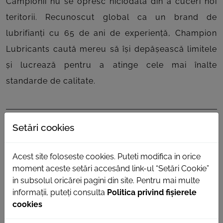
Campionii nu se opresc niciodată din a cuceri noi
teritorii. Recunoscut global ca un brand de
lubrifianți cu 65 de ani de experiență, Champion
Lubricants caută mereu să își depășească limitele
și lucrează pentru a atinge cele mai înalte
standarde de calitate.
Setări cookies
Acest site foloseste cookies. Puteti modifica in orice
moment aceste setări accesând link-ul “Setări Cookie”
in subsolul oricărei pagini din site. Pentru mai multe
informații, puteți consulta
Politica privind fișierele
cookies