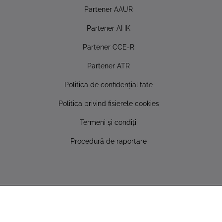
Partener AAUR
Partener AHK
Partener CCE-R
Partener ATR
Politica de confidențialitate
Politica privind fisierele cookies
Termeni și condiții
Procedură de raportare
Copyright © 2022 AUTONET IMPORT SRL - Toate drepturile
rezervate - Acest site foloseşte cookie-uri!
Setări cookie